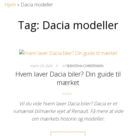
Hjem
»
Dacia modeller
Tag:
Dacia modeller
marts 23, 2026
0
Af
SEBASTIAN CHRISTENSEN
Hvem laver Dacia biler? Din guide til
mærket
Guides
Vil du vide hvem laver Dacia biler? Dacia er et
rumænsk bilmærke ejet af Renault. Få mere at vide
om mærkets historie og modeller.