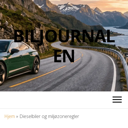
BILJOURNAL
EN
Hjem
»
Dieselbiler og miljøzoneregler