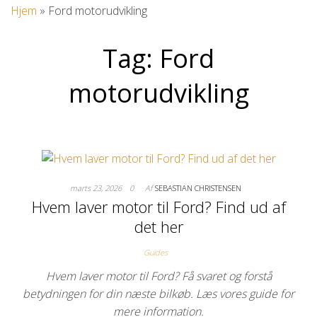
Hjem
»
Ford motorudvikling
Tag:
Ford
motorudvikling
marts 23, 2026
0
Af
SEBASTIAN CHRISTENSEN
Hvem laver motor til Ford? Find ud af
det her
Guides
Hvem laver motor til Ford? Få svaret og forstå
betydningen for din næste bilkøb. Læs vores guide for
mere information.