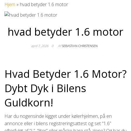
Hjem
»
hvad betyder 1.6 motor
hvad betyder 1.6 motor
april 7, 2026
0
Af
SEBASTIAN CHRISTENSEN
Hvad Betyder 1.6 Motor?
Dybt Dyk i Bilens
Guldkorn!
Har du nogensinde kigget under kølerhjelmen, på en
annonce eller i bilens registreringsattest og set “1.6”
efterfulgt af “L”, “liter” eller måske bare stå alene? Og har du