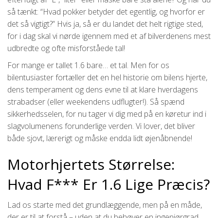
så tænkt: “Hvad pokker betyder det egentlig, og hvorfor er
det så vigtigt?” Hvis ja, så er du landet det helt rigtige sted,
for i dag skal vi nørde igennem med et af bilverdenens mest
udbredte og ofte misforståede tal!
For mange er tallet 1.6 bare… et tal. Men for os
bilentusiaster fortæller det en hel historie om bilens hjerte,
dens temperament og dens evne til at klare hverdagens
strabadser (eller weekendens udflugter!). Så spænd
sikkerhedsselen, for nu tager vi dig med på en køretur ind i
slagvolumenens forunderlige verden. Vi lover, det bliver
både sjovt, lærerigt og måske endda lidt øjenåbnende!
Motorhjertets Størrelse:
Hvad F*** Er 1.6 Lige Præcis?
Lad os starte med det grundlæggende, men på en måde,
der er til at forstå – uden at du behøver en ingeniørgrad.