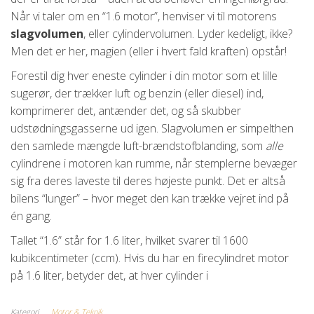
Når vi taler om en “1.6 motor”, henviser vi til motorens
slagvolumen
, eller cylindervolumen. Lyder kedeligt, ikke?
Men det er her, magien (eller i hvert fald kraften) opstår!
Forestil dig hver eneste cylinder i din motor som et lille
sugerør, der trækker luft og benzin (eller diesel) ind,
komprimerer det, antænder det, og så skubber
udstødningsgasserne ud igen. Slagvolumen er simpelthen
den samlede mængde luft-brændstofblanding, som
alle
cylindrene i motoren kan rumme, når stemplerne bevæger
sig fra deres laveste til deres højeste punkt. Det er altså
bilens “lunger” – hvor meget den kan trække vejret ind på
én gang.
Tallet “1.6” står for 1.6 liter, hvilket svarer til 1600
kubikcentimeter (ccm). Hvis du har en firecylindret motor
på 1.6 liter, betyder det, at hver cylinder i
Kategori
Motor & Teknik