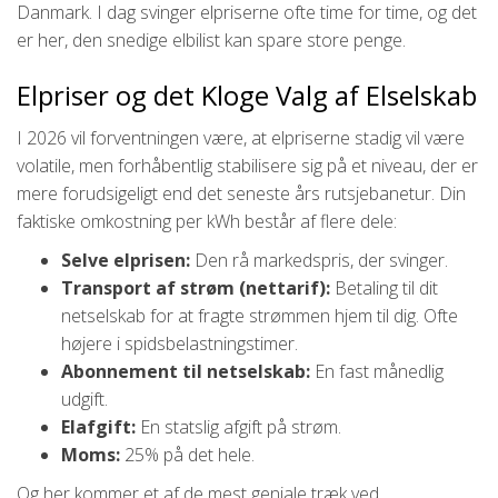
Danmark. I dag svinger elpriserne ofte time for time, og det
er her, den snedige elbilist kan spare store penge.
Elpriser og det Kloge Valg af Elselskab
I 2026 vil forventningen være, at elpriserne stadig vil være
volatile, men forhåbentlig stabilisere sig på et niveau, der er
mere forudsigeligt end det seneste års rutsjebanetur. Din
faktiske omkostning per kWh består af flere dele:
Selve elprisen:
Den rå markedspris, der svinger.
Transport af strøm (nettarif):
Betaling til dit
netselskab for at fragte strømmen hjem til dig. Ofte
højere i spidsbelastningstimer.
Abonnement til netselskab:
En fast månedlig
udgift.
Elafgift:
En statslig afgift på strøm.
Moms:
25% på det hele.
Og her kommer et af de mest geniale træk ved