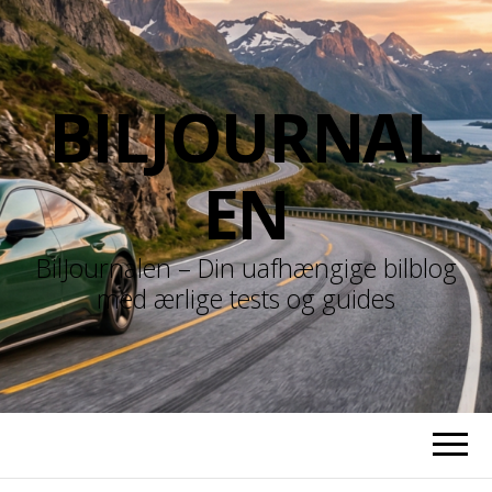
BILJOURNAL
EN
BilJournalen – Din uafhængige bilblog
med ærlige tests og guides