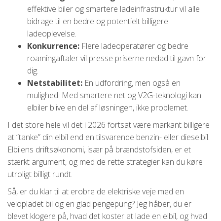
effektive biler og smartere ladeinfrastruktur vil alle
bidrage til en bedre og potentielt billigere
ladeoplevelse.
Konkurrence:
Flere ladeoperatører og bedre
roamingaftaler vil presse priserne nedad til gavn for
dig.
Netstabilitet:
En udfordring, men også en
mulighed. Med smartere net og V2G-teknologi kan
elbiler blive en del af løsningen, ikke problemet.
I det store hele vil det i 2026 fortsat være markant billigere
at “tanke” din elbil end en tilsvarende benzin- eller dieselbil.
Elbilens driftsøkonomi, især på brændstofsiden, er et
stærkt argument, og med de rette strategier kan du køre
utroligt billigt rundt.
Så, er du klar til at erobre de elektriske veje med en
velopladet bil og en glad pengepung? Jeg håber, du er
blevet klogere på, hvad det koster at lade en elbil, og hvad