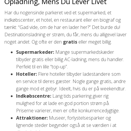
Opladning, Mens Du Lever Livet
Har du nogensinde parkeret ved et supermarked, et
indkøbscenter, et hotel, en restaurant eller en biograf og
tænkt: “Gad vide, om de har en lader her?” Det burde du!
Destinationsladning er strøm, du får, mens du alligevel laver
noget andet. Og ofte er den
gratis
eller meget billig.
Supermarkeder:
Mange supermarkedskæder
tilbyder gratis eller billig AC-ladning, mens du handler.
Perfekt til en lille “top-up”.
Hoteller:
Flere hoteller tilbyder ladestandere som
en service til deres gæster. Nogle gange gratis, andre
gange mod et gebyr. Ideelt, hvis du er på weekendtur.
Indkøbscentre:
Lang tids parkering giver rig
mulighed for at lade en god portion strøm på.
Priserne varierer, men er ofte konkurrencedygtige.
Attraktioner:
Museer, forlystelsesparker og
lignende steder begynder også at se værdien i at