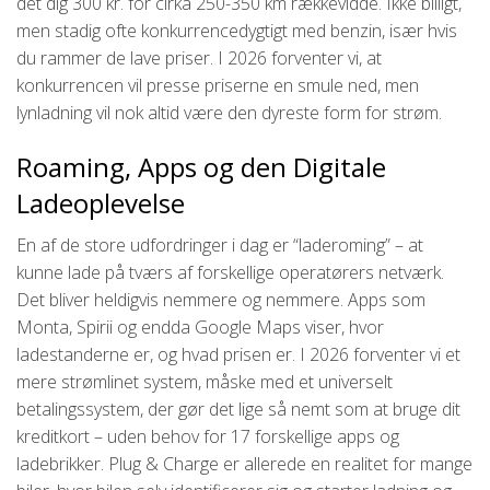
det dig 300 kr. for cirka 250-350 km rækkevidde. Ikke billigt,
men stadig ofte konkurrencedygtigt med benzin, især hvis
du rammer de lave priser. I 2026 forventer vi, at
konkurrencen vil presse priserne en smule ned, men
lynladning vil nok altid være den dyreste form for strøm.
Roaming, Apps og den Digitale
Ladeoplevelse
En af de store udfordringer i dag er “laderoming” – at
kunne lade på tværs af forskellige operatørers netværk.
Det bliver heldigvis nemmere og nemmere. Apps som
Monta, Spirii og endda Google Maps viser, hvor
ladestanderne er, og hvad prisen er. I 2026 forventer vi et
mere strømlinet system, måske med et universelt
betalingssystem, der gør det lige så nemt som at bruge dit
kreditkort – uden behov for 17 forskellige apps og
ladebrikker. Plug & Charge er allerede en realitet for mange