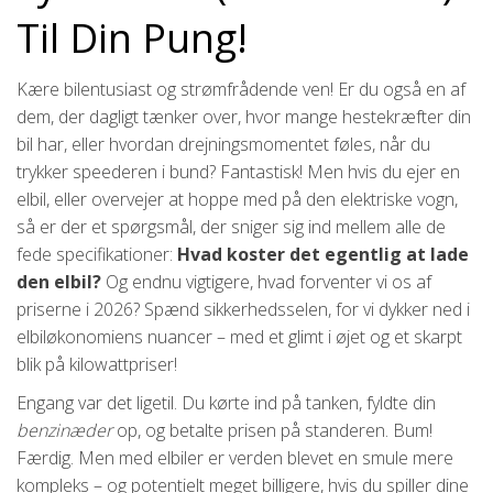
Til Din Pung!
Kære bilentusiast og strømfrådende ven! Er du også en af
dem, der dagligt tænker over, hvor mange hestekræfter din
bil har, eller hvordan drejningsmomentet føles, når du
trykker speederen i bund? Fantastisk! Men hvis du ejer en
elbil, eller overvejer at hoppe med på den elektriske vogn,
så er der et spørgsmål, der sniger sig ind mellem alle de
fede specifikationer:
Hvad koster det egentlig at lade
den elbil?
Og endnu vigtigere, hvad forventer vi os af
priserne i 2026? Spænd sikkerhedsselen, for vi dykker ned i
elbiløkonomiens nuancer – med et glimt i øjet og et skarpt
blik på kilowattpriser!
Engang var det ligetil. Du kørte ind på tanken, fyldte din
benzinæder
op, og betalte prisen på standeren. Bum!
Færdig. Men med elbiler er verden blevet en smule mere
kompleks – og potentielt meget billigere, hvis du spiller dine