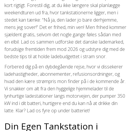
kort rigtigt. Forestil dig, at du ikke længere skal planlægge
weekendturen ud fra, hvor tankstationerne ligger, men i
stedet kan tænke: “Nå ja, den lader jo bare derhjemme,
mens jeg sover!” Det er frihed, min ven! Men frihed kommer
sjældent gratis, selvom det nogle gange føles sådan med
en elbil. Lad os sammen udforske det danske lademarked,
forudsige fremtiden frem mod 2026 og udstyre dig med de
bedste tips til at holde ladebudgettet i stram snor.
Forbered dig på en dybdegående rejse, hvor vi dissekerer
ladehastigheder, abonnementer, refusionsordninger, og
hvad den kære strømpris mon finder på i de kommende år.
Vi snakker om alt fra den hyggelige hjemmelader til de
lynhurtige ladestationer langs motorvejen, der pumper 350
kW ind i dit batteri, hurtigere end du kan nå at drikke din
latte. Klar? Lad os fyre op under batteriet!
Din Egen Tankstation i