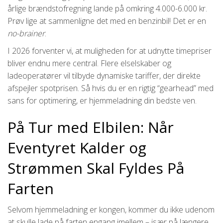
årlige brændstofregning lande på omkring 4.000-6.000 kr.
Prøv lige at sammenligne det med en benzinbil! Det er en
no-brainer
.
I 2026 forventer vi, at muligheden for at udnytte timepriser
bliver endnu mere central. Flere elselskaber og
ladeoperatører vil tilbyde dynamiske tariffer, der direkte
afspejler spotprisen. Så hvis du er en rigtig “gearhead” med
sans for optimering, er hjemmeladning din bedste ven.
På Tur med Elbilen: Når
Eventyret Kalder og
Strømmen Skal Fyldes På
Farten
Selvom hjemmeladning er kongen, kommer du ikke udenom
at skulle lade på farten engang imellem – især på længere