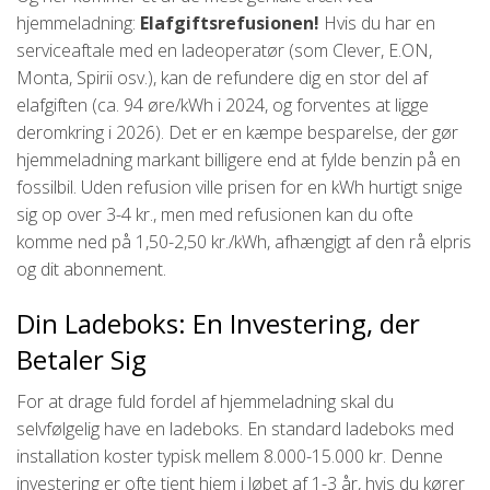
hjemmeladning:
Elafgiftsrefusionen!
Hvis du har en
serviceaftale med en ladeoperatør (som Clever, E.ON,
Monta, Spirii osv.), kan de refundere dig en stor del af
elafgiften (ca. 94 øre/kWh i 2024, og forventes at ligge
deromkring i 2026). Det er en kæmpe besparelse, der gør
hjemmeladning markant billigere end at fylde benzin på en
fossilbil. Uden refusion ville prisen for en kWh hurtigt snige
sig op over 3-4 kr., men med refusionen kan du ofte
komme ned på 1,50-2,50 kr./kWh, afhængigt af den rå elpris
og dit abonnement.
Din Ladeboks: En Investering, der
Betaler Sig
For at drage fuld fordel af hjemmeladning skal du
selvfølgelig have en ladeboks. En standard ladeboks med
installation koster typisk mellem 8.000-15.000 kr. Denne
investering er ofte tjent hjem i løbet af 1-3 år, hvis du kører