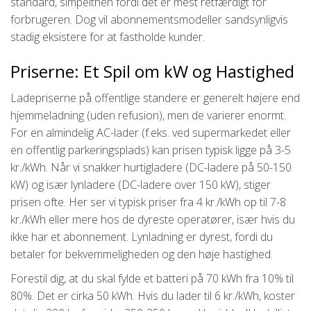
standard, simpelthen fordi det er mest retfærdigt for
forbrugeren. Dog vil abonnementsmodeller sandsynligvis
stadig eksistere for at fastholde kunder.
Priserne: Et Spil om kW og Hastighed
Ladepriserne på offentlige standere er generelt højere end
hjemmeladning (uden refusion), men de varierer enormt.
For en almindelig AC-lader (f.eks. ved supermarkedet eller
en offentlig parkeringsplads) kan prisen typisk ligge på 3-5
kr./kWh. Når vi snakker hurtigladere (DC-ladere på 50-150
kW) og især lynladere (DC-ladere over 150 kW), stiger
prisen ofte. Her ser vi typisk priser fra 4 kr./kWh op til 7-8
kr./kWh eller mere hos de dyreste operatører, især hvis du
ikke har et abonnement. Lynladning er dyrest, fordi du
betaler for bekvemmeligheden og den høje hastighed.
Forestil dig, at du skal fylde et batteri på 70 kWh fra 10% til
80%. Det er cirka 50 kWh. Hvis du lader til 6 kr./kWh, koster