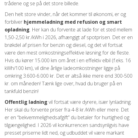
trådene og se på det store billede.
Den helt store vinder, når det kommer til økonomi, er og
forbliver
hjemmeladning med refusion og smart
opladning
. Her kan du forvente at lade for et sted mellem
1,50-2,50 kr./kWh i 2026, afhængigt af spotprisen. Det er en
brøkdel af prisen for benzin og diesel, og det vil fortsat
være den mest omkostningseffektive løsning for de fleste.
Hvis du kører 15.000 km om året i en effektiv elbil (f.eks. 16
kWh/100 km), vil dine årlige ladeomkostninger ligge på
omkring 3.600-6.000 kr. Det er altså ikke mere end 300-500
kr. om måneden! Tænk lige over, hvad du bruger på en
tankfuld benzin!
Offentlig ladning
vil fortsat være dyrere, især lynladning.
Her skal du forvente priser fra 4-8 kr./kWh eller mere. Det
er en “bekvemmelighedsafgift” du betaler for hurtighed og
tilgængelighed. I 2026 vil konkurrencen sandsynligvis have
presset priserne lidt ned, og udbuddet vil være markant