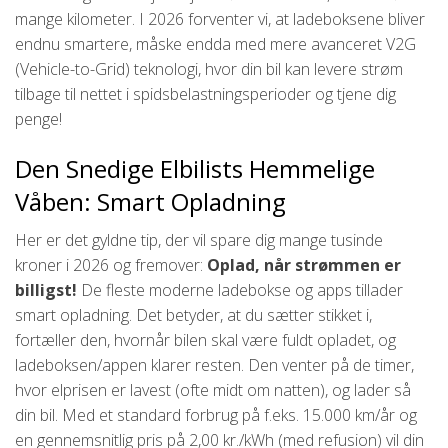
mange kilometer. I 2026 forventer vi, at ladeboksene bliver
endnu smartere, måske endda med mere avanceret V2G
(Vehicle-to-Grid) teknologi, hvor din bil kan levere strøm
tilbage til nettet i spidsbelastningsperioder og tjene dig
penge!
Den Snedige Elbilists Hemmelige
Våben: Smart Opladning
Her er det gyldne tip, der vil spare dig mange tusinde
kroner i 2026 og fremover:
Oplad, når strømmen er
billigst!
De fleste moderne ladebokse og apps tillader
smart opladning. Det betyder, at du sætter stikket i,
fortæller den, hvornår bilen skal være fuldt opladet, og
ladeboksen/appen klarer resten. Den venter på de timer,
hvor elprisen er lavest (ofte midt om natten), og lader så
din bil. Med et standard forbrug på f.eks. 15.000 km/år og
en gennemsnitlig pris på 2,00 kr./kWh (med refusion) vil din