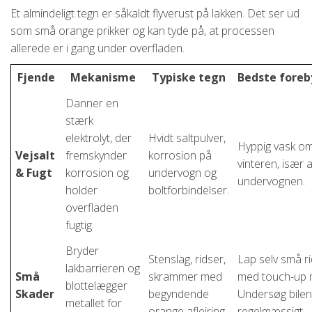
Et almindeligt tegn er såkaldt flyverust på lakken. Det ser ud
som små orange prikker og kan tyde på, at processen
allerede er i gang under overfladen.
Fjende
Mekanisme
Typiske tegn
Bedste foreb
Danner en
stærk
elektrolyt, der
Hvidt saltpulver,
Hyppig vask o
Vejsalt
fremskynder
korrosion på
vinteren, især a
& Fugt
korrosion og
undervogn og
undervognen.
holder
boltforbindelser.
overfladen
fugtig.
Bryder
Stenslag, ridser,
Lap selv små r
lakbarrieren og
Små
skrammer med
med touch-up m
blottelægger
Skader
begyndende
Undersøg bilen
metallet for
orange aflejring.
regelmæssigt.