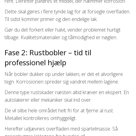
rent. Derefter påføres et middel, der hæmmer korrosion.
Dette skal gøres i flere tynde lag for at forsegle overfladen.
Til sidst kommer primer og den endelige lak.
Gør du det forkert eller halvt, vender problemet hurtigt
tilbage. Kvalitetsmaterialer og tålmodighed er nøglen.
Fase 2: Rustbobler – tid til
professionel hjælp
Når bobler dukker op under lakken, er det et alvorligere
tegn. Korrosionen spreder sig vandret mellem lagene.
Denne type rustskader næsten altid kræver en ekspert. En
autolakerer eller mekaniker skal ind over.
De vil slibe hele området helt fri for at fjerne al rust.
Metallet kontrolleres omhyggeligt.
Herefter udjævnes overfladen med spartelmasse. Så