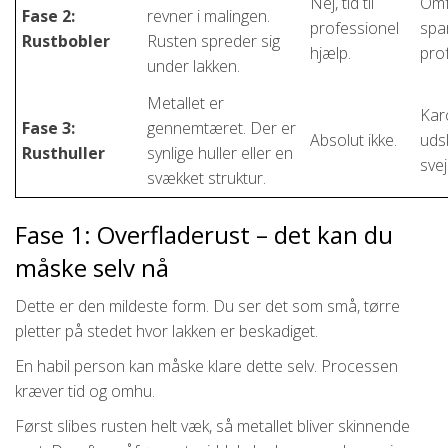
Nej, tid til
Omf
Fase 2:
revner i malingen.
professionel
spa
Rustbobler
Rusten spreder sig
hjælp.
prof
under lakken.
Metallet er
Kar
Fase 3:
gennemtæret. Der er
Absolut ikke.
uds
Rusthuller
synlige huller eller en
svej
svækket struktur.
Fase 1: Overfladerust – det kan du
måske selv nå
Dette er den mildeste form. Du ser det som små, tørre
pletter på stedet hvor lakken er beskadiget.
En habil person kan måske klare dette selv. Processen
kræver tid og omhu.
Først slibes rusten helt væk, så metallet bliver skinnende