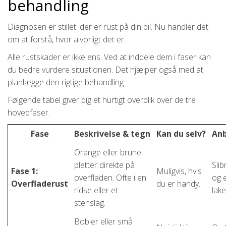
behandling
Diagnosen er stillet: der er rust på din bil. Nu handler det
om at forstå, hvor alvorligt det er.
Alle rustskader er ikke ens. Ved at inddele dem i faser kan
du bedre vurdere situationen. Det hjælper også med at
planlægge den rigtige behandling.
Følgende tabel giver dig et hurtigt overblik over de tre
hovedfaser.
Fase
Beskrivelse & tegn
Kan du selv?
Anb
Orange eller brune
pletter direkte på
Sli
Fase 1:
Muligvis, hvis
overfladen. Ofte i en
og 
Overfladerust
du er handy.
ridse eller et
lake
stenslag.
Bobler eller små