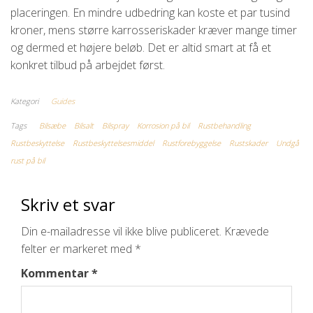
placeringen. En mindre udbedring kan koste et par tusind
kroner, mens større karrosseriskader kræver mange timer
og dermed et højere beløb. Det er altid smart at få et
konkret tilbud på arbejdet først.
Kategori
Guides
Tags
Bilsæbe
Bilsalt
Bilspray
Korrosion på bil
Rustbehandling
Rustbeskyttelse
Rustbeskyttelsesmiddel
Rustforebyggelse
Rustskader
Undgå
rust på bil
Skriv et svar
Din e-mailadresse vil ikke blive publiceret.
Krævede
felter er markeret med
*
Kommentar
*