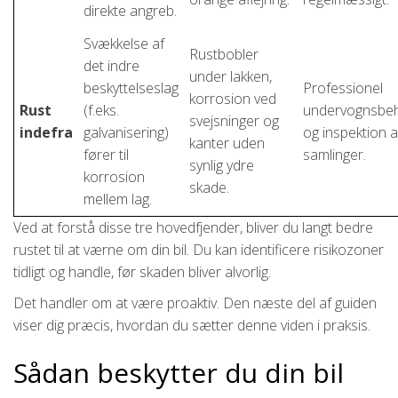
direkte angreb.
Svækkelse af
Rustbobler
det indre
under lakken,
beskyttelseslag
Professionel
korrosion ved
Rust
(f.eks.
undervognsbeh
svejsninger og
indefra
galvanisering)
og inspektion a
kanter uden
fører til
samlinger.
synlig ydre
korrosion
skade.
mellem lag.
Ved at forstå disse tre hovedfjender, bliver du langt bedre
rustet til at værne om din bil. Du kan identificere risikozoner
tidligt og handle, før skaden bliver alvorlig.
Det handler om at være proaktiv. Den næste del af guiden
viser dig præcis, hvordan du sætter denne viden i praksis.
Sådan beskytter du din bil